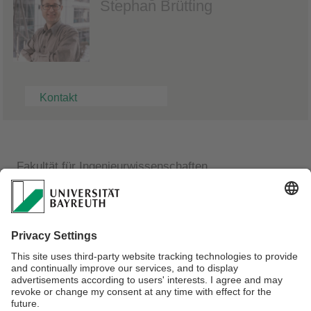
Stephan Brütting
Kontakt
Fakultät für Ingenieurwissenschaften
Lehrstuhl für Konstruktionslehre und CAD
Dipl.-Ing. (FH) Stephan Brütting
Laboringenieur
Raum: 1.25.1 (FAN C)
Telefon: 0921 / 55-7197
E-Mail:
stephan.bruetting@uni-bayreuth.de