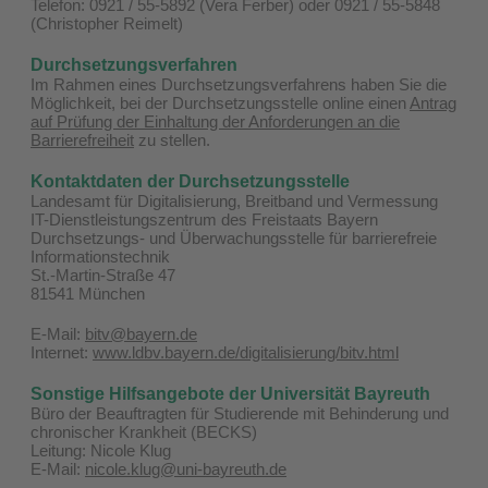
Telefon: 0921 / 55-5892 (Vera Ferber) oder 0921 / 55-5848
(Christopher Reimelt)
Durchsetzungsverfahren
Im Rahmen eines Durchsetzungsverfahrens haben Sie die
Möglichkeit, bei der Durchsetzungsstelle online einen
Antrag
auf Prüfung der Einhaltung der Anforderungen an die
Barrierefreiheit
zu stellen.
Kontaktdaten der Durchsetzungsstelle
Landesamt für Digitalisierung, Breitband und Vermessung
IT-Dienstleistungszentrum des Freistaats Bayern
Durchsetzungs- und Überwachungsstelle für barrierefreie
Informationstechnik
St.-Martin-Straße 47
81541 München
E-Mail:
bitv@bayern.de
Internet:
www.ldbv.bayern.de/digitalisierung/bitv.html
Sonstige Hilfsangebote der Universität Bayreuth
Büro der Beauftragten für Studierende mit Behinderung und
chronischer Krankheit (BECKS)
Leitung: Nicole Klug
E-Mail:
nicole.klug@uni-bayreuth.de