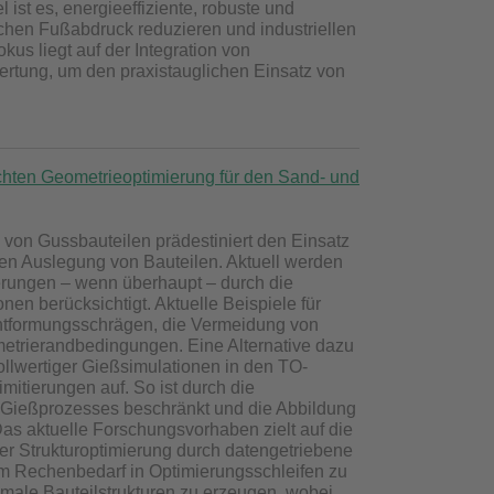
ist es, energieeffiziente, robuste und
schen Fußabdruck reduzieren und industriellen
us liegt auf der Integration von
rtung, um den praxistauglichen Einsatz von
chten Geometrieoptimierung für den Sand- und
n von Gussbauteilen prädestiniert den Einsatz
ten Auslegung von Bauteilen. Aktuell werden
derungen – wenn überhaupt – durch die
en berücksichtigt. Aktuelle Beispiele für
Entformungsschrägen, die Vermeidung von
etrierandbedingungen. Eine Alternative dazu
vollwertiger Gießsimulationen in den TO-
mitierungen auf. So ist durch die
n Gießprozesses beschränkt und die Abbildung
as aktuelle Forschungsvorhaben zielt auf die
er Strukturoptimierung durch datengetriebene
em Rechenbedarf in Optimierungsschleifen zu
timale Bauteilstrukturen zu erzeugen, wobei