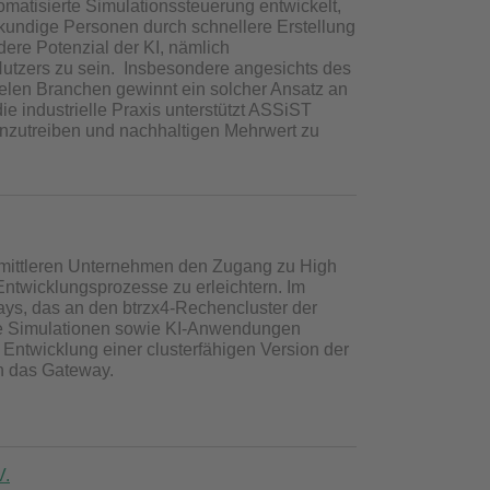
tomatisierte Simulationssteuerung entwickelt,
kundige Personen durch schnellere Erstellung
dere Potenzial der KI, nämlich
Nutzers zu sein. Insbesondere angesichts des
len Branchen gewinnt ein solcher Ansatz an
e industrielle Praxis unterstützt ASSiST
ranzutreiben und nachhaltigen Mehrwert zu
 mittleren Unternehmen den Zugang zu High
twicklungsprozesse zu erleichtern. Im
ays, das an den btrzx4-Rechencluster der
nte Simulationen sowie KI-Anwendungen
e Entwicklung einer clusterfähigen Version der
n das Gateway.
V.