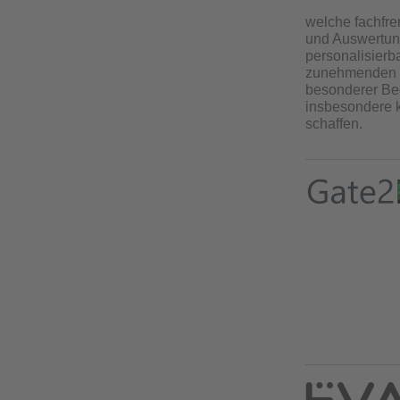
welche fachfre
und Auswertung
personalisierb
zunehmenden F
besonderer Bed
insbesondere k
schaffen.