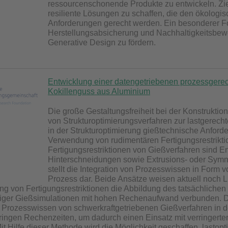
ressourcenschonende Produkte zu entwickeln. Ziel 
resiliente Lösungen zu schaffen, die den ökologi
Anforderungen gerecht werden. Ein besonderer Fok
Herstellungsabsicherung und Nachhaltigkeitsbewe
Generative Design zu fördern.
Entwicklung einer datengetriebenen prozessgere
Kokillenguss aus Aluminium
Die große Gestaltungsfreiheit bei der Konstruktio
von Strukturoptimierungsverfahren zur lastgerech
in der Strukturoptimierung gießtechnische Anfor
Verwendung von rudimentären Fertigungsrestriktion
Fertigungsrestriktionen von Gießverfahren sind 
Hinterschneidungen sowie Extrusions- oder Symm
stellt die Integration von Prozesswissen in Form 
Prozess dar. Beide Ansätze weisen aktuell noch Li
ng von Fertigungsrestriktionen die Abbildung des tatsächliche
rtiger Gießsimulationen mit hohen Rechenaufwand verbunden. D
n Prozesswissen von schwerkraftgetriebenen Gießverfahren in d
ringen Rechenzeiten, um dadurch einen Einsatz mit verringert
it Hilfe dieser Methode wird die Möglichkeit geschaffen, lastop