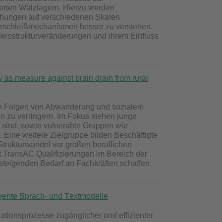
erten Wälzlagern. Hierzu werden
uchungen auf verschiedenen Skalen
erschleißmechanismen besser zu verstehen.
ikrostrukturveränderungen und ihrem Einfluss
as measure against brain drain from rural
ven Folgen von Abwanderung und sozialem
n zu verringern. Im Fokus stehen junge
sind, sowie vulnerable Gruppen wie
 Eine weitere Zielgruppe bilden Beschäftigte
Strukturwandel vor großen beruflichen
t TransAC Qualifizierungen im Bereich der
n steigenden Bedarf an Fachkräften schaffen.
igente
S
prach- und
T
extmodelle
tionsprozesse zugänglicher und effizienter