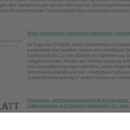
gen des Gießprozesses bereits während der Strukturoptimierung
iheit mit zunehmender Geometriedefinition sukzessive reduziert
Wear-resistant thin film-based triboelectric nanog
Im Zuge des Projekts sollen bestehende Konzepte
weiterentwickelt werden, indem verschleißfeste 
Kohlenstoff (DLC) oder MXene zur Optimierung der
integriert werden. Neben der Stromerzeugung soll
und Umweltbedingungen abbilden, sowie langfris
Verschleißzustands und der Lebensdauer erfassen
Zustandsüberwachung in einem System zu verein
Fertigungs- und belastungsgerechte Konstruktion v
Gitterstrukturen aus flexiblen Materialien im Laser
Im Projekt wird ein nachhaltiger Workflow für die a
recycelbarem TPU mittels Laser-Sintern entwickel
dauer der Bauteile werden Abfall reduziert und Nachhaltigkeit