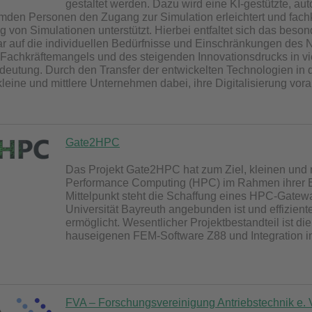
gestaltet werden. Dazu wird eine KI-gestützte, au
mden Personen den Zugang zur Simulation erleichtert und fach
 von Simulationen unterstützt. Hierbei entfaltet sich das beson
ar auf die individuellen Bedürfnisse und Einschränkungen des 
achkräftemangels und des steigenden Innovationsdrucks in vie
eutung. Durch den Transfer der entwickelten Technologien in di
leine und mittlere Unternehmen dabei, ihre Digitalisierung vo
Gate2HPC
Das Projekt Gate2HPC hat zum Ziel, kleinen und
Performance Computing (HPC) im Rahmen ihrer En
Mittelpunkt steht die Schaffung eines HPC-Gatew
Universität Bayreuth angebunden ist und effizie
ermöglicht. Wesentlicher Projektbestandteil ist di
hauseigenen FEM-Software Z88 und Integration i
FVA – Forschungsvereinigung Antriebstechnik e. 