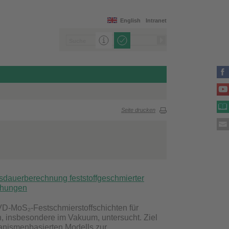
English
Intranet
Seite drucken
sdauerberechnung feststoffgeschmierter
chungen
PVD‑MoS₂‑Festschmierstoffschichten für
 insbesondere im Vakuum, untersucht. Ziel
hanismenbasierten Modells zur