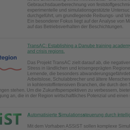
Gebrauchsdauerberechnung von feststoffgeschmi
experimentelle und simulationsgestützte Unters
durchgeführt, um grundlegende Reibungs- und V
Ein besonderer Fokus liegt auf der Analyse von M
auf das Betriebsverhalten der Beschichtungen.
TransAC: Establishing a Danube training academy 
and crisis regions.
Das Projekt TransAC zielt darauf ab, die negati
Stress in ländlichen und krisengeprägten Regione
Lernende, die besonders abwanderungsgefährdet 
Arbeitslose, Schulabbrecher und ältere Menschen.
in kohlenstoffintensiven Branchen, die durch den 
gen stehen. Um die Zukunftsperspektiven zu verbessern, biete
igung an, die in der Region wirtschaftliches Potenzial und eine
A
utomatisierte
S
imulations
s
teuerung durch
i
ntell
Mit dem Vorhaben ASSiST sollen komplexe Simula