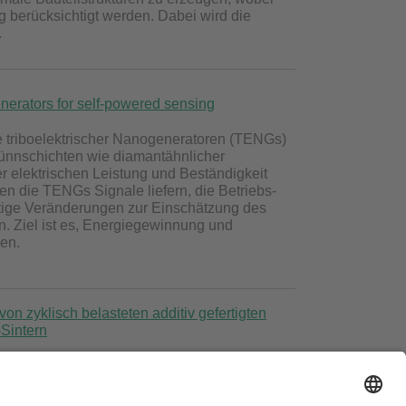
 berücksichtigt werden. Dabei wird die
.
enerators for self-powered sensing
 triboelektrischer Nanogeneratoren (TENGs)
Dünnschichten wie diamantähnlicher
 elektrischen Leistung und Beständigkeit
en die TENGs Signale liefern, die Betriebs-
tige Veränderungen zur Einschätzung des
. Ziel ist es, Energiegewinnung und
en.
on zyklisch belasteten additiv gefertigten
-Sintern
dditive Fertigung flexibler Gitterstrukturen aus
t. Durch optimierte Materialnutzung und
 gesteigert. Dies eröffnet neue Anwendungen