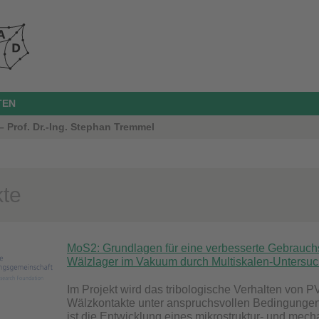
TEN
 Prof. Dr.-Ing. Stephan Tremmel
kte
MoS2: Grundlagen für eine verbesserte Gebrauch
Wälzlager im Vakuum durch Multiskalen-Untersu
Im Projekt wird das tribologische Verhalten von 
Wälzkontakte unter anspruchsvollen Bedingungen,
ist die Entwicklung eines mikrostruktur- und mec