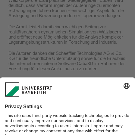
Wälzkörperdrehzahl plausibel wiedergegeben. Zudem wird
deutlich, dass Verformungen der Außenringe zu erhöhten
Schwingungen führen können – ein wichtiger Aspekt für die
Auslegung und Bewertung moderner Lageranwendungen.
Die Arbeit leistet damit einen wichtigen Beitrag zur
realitätsnäheren dynamischen Simulation von Wälzlagern
und eröffnet neue Möglichkeiten für die Analyse komplexer
Lagerumgebungsstrukturen in Forschung und Industrie.
Die Autoren danken der Schaeffler Technologies AG & Co.
KG für die freundliche Unterstützung sowie für die Erlaubnis,
die unternehmensinterne Software Caba3D im Rahmen der
Forschung für diesen Artikel nutzen zu dürfen.
Publikation:
Baumann, T.; Hahn, B.; Tremmel, S.: Integrating the elastic
surroundings into multibody simulation of rolling bearings,
Mechanism and Machine Theory, 2026,
https://doi.org/10.1016/j.mechmachtheory.2026.106365
.
Ansprechpartner:
Tobias Baumann, M.Sc.