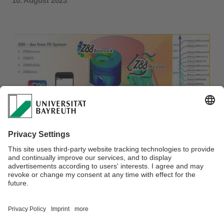
10. August 2023
Auf der Website konstruktionspraxis.de wurde ein neuer
Artikel zur Version V6 von Z88 Aurora veröffentlicht. Dieser
Artikel behandelt nicht nur die Simulationsmöglichkeiten der
Anwendung, sondern wirft auch einen Blick auf die neuen
Features und die zukünftige Entwicklung von Z88 Aurora.
Den vollständigen Artikel können Sie unter dem folgenden
Link abrufen:
Simulation für alle dank freier FEM-Lösung