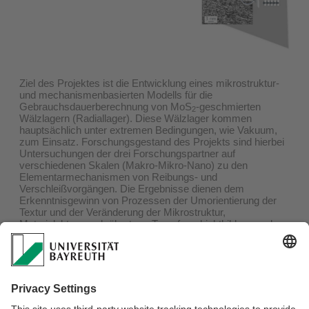
Ziel des Projektes ist die Entwicklung eines mikrostruktur-
und mechanismenbasierten Modells für die
Gebrauchsdauerberechnung von MoS
-geschmierten
2
Wälzlagern (Radiallager). Diese Wälzlager kommen
hauptsächlich unter extremen Bedingungen, wie Vakuum,
zum Einsatz. Forschungsgestand des Projekts sind hierbei
Untersuchungen der drei Forschungspartner auf
verschiedenen Skalen (Makro-Mikro-Nano) zu den
Elementarmechanismen von Reibungs- und
Verschleißvorgängen. Die Ergebnisse dienen dem
Erkenntnisgewinn von Prozessen der Umorientierung der
Textur und der Veränderung der Mikrostruktur,
Materialabtrag und -übertrag, Transferschichtbildung und
dem tatsächlich nutzbarem Schmierstoffvolumen in
Abhängigkeit intrinsischer (Mikrostruktur, Textur, Porosität)
und extrinsischer Faktoren (Substratrauheit,
Kontaktbeanspruchung). Auf dieser Basis wird das einzige
bisher bekannte Gebrauchsdauermodell für
feststoffgeschmierte Wälzlager erweitert und der so
verallgemeinerte Berechnungsansatz durch