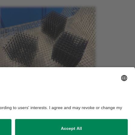
3D-Druckbauteil und verschiedene Infillgrade am Beispiel
ps://www.ipa.fraunhofer.de
ausordnung
Sitemap
Kontakt
Barrierefreiheitserklärung