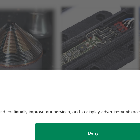
itende Kupferbereiche in Edelstahlzylinder, Integration eines Sensors in ein 
1]: https://www.youtube.com/watch?v=qM6iF4-9_LQ; [2]: Bild: htt
Datenschutzerklärung
Impressum
H