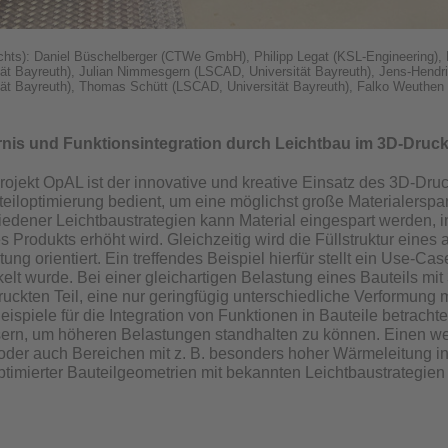
echts): Daniel Büschelberger (CTWe GmbH), Philipp Legat (KSL-Engineering
ät Bayreuth), Julian Nimmesgern (LSCAD, Universität Bayreuth), Jens-Hendr
ät Bayreuth), Thomas Schütt (LSCAD, Universität Bayreuth), Falko Weuthen
rnis und Funktionsintegration durch Leichtbau im 3D-Druc
ojekt OpAL ist der innovative und kreative Einsatz des 3D-Druck
teiloptimierung bedient, um eine möglichst große Materialerspa
iedener Leichtbaustrategien kann Material eingespart werden, in
 Produkts erhöht wird. Gleichzeitig wird die Füllstruktur eines a
ung orientiert. Ein treffendes Beispiel hierfür stellt ein Use-C
elt wurde. Bei einer gleichartigen Belastung eines Bauteils mit 
ruckten Teil, eine nur geringfügig unterschiedliche Verformung
ispiele für die Integration von Funktionen in Bauteile betrach
ern, um höheren Belastungen standhalten zu können. Einen weit
der auch Bereichen mit z. B. besonders hoher Wärmeleitung in
timierter Bauteilgeometrien mit bekannten Leichtbaustrategien