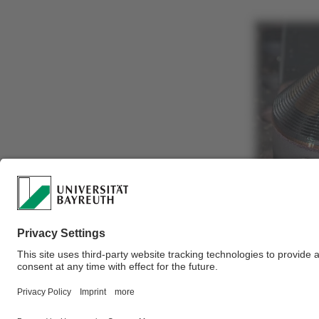
Von Links: wärmele
eines Testwürfels
Bildquellen: [