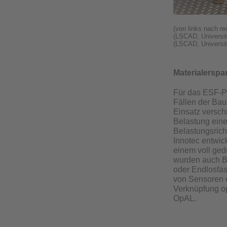
(von links nach r
(LSCAD, Universit
(LSCAD, Universit
Materialerspa
Für das ESF-Pr
Fällen der Bau
Einsatz versch
Belastung eines
Belastungsricht
Innotec entwick
einem voll ged
wurden auch Be
oder Endlosfas
von Sensoren o
Verknüpfung op
OpAL.