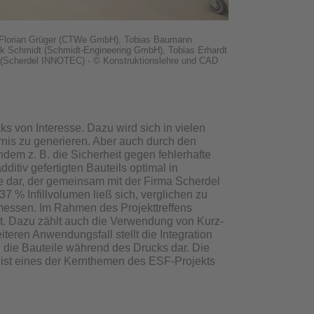
), Florian Grüger (CTWe GmbH), Tobias Baumann
ik Schmidt (Schmidt-Engineering GmbH), Tobias Erhardt
 (Scherdel INNOTEC) - © Konstruktionslehre und CAD
k
s von Interesse. Dazu wird sich in vielen
rnis zu generieren. Aber auch durch den
dem z. B. die Sicherheit gegen fehlerhafte
dditiv gefertigten Bauteils optimal in
ase dar, der gemeinsam mit der Firma Scherdel
37 % Infillvolumen ließ sich, verglichen zu
 messen. Im Rahmen des Projekttreffens
tet. Dazu zählt auch die Verwendung von Kurz-
eren Anwendungsfall stellt die Integration
 die Bauteile während des Drucks dar. Die
 ist eines der Kernthemen des ESF-Projekts