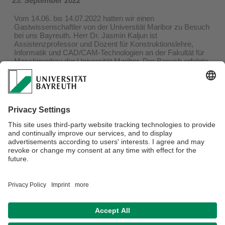
23. September 2022
Vom 14.06. bis 14.07.2022 hatten wir einen
Gastwissenschaftler von der Universität Maribor zu Besuch
bei uns Bayreuth. Herr Dr. Jasmin Kaljun ist
Assistenzprofessor und Dozent für Konstruktionslehre,
Informatik und CAD/CAM-Technologien an der Fakultät für
Maschinenbau der Universität Maribor. Der Besuch erfolgte
im Rahmen des Programms Innovatives Lernen und Lehren
in der Hochschulbildung (INOVUP), finanziert vom
slowenischen Ministerium für Bildung, Wissenschaft und
Sport.
Während des Besuchs machte er sich mit der Umsetzung
flexiblerer und innovativerer Lern- und Lehrformen an der
Gasthochschule vertraut. Indem er die Umsetzung des
pädagogischen Prozesses beobachtete, sammelte,
analysierte und synthetisierte er Beispiele für bewährte
Verfahren in einem innovativen Ansatz zur Vermittlung von
technisch-ingenieurwissenschaftlichen Inhalten.