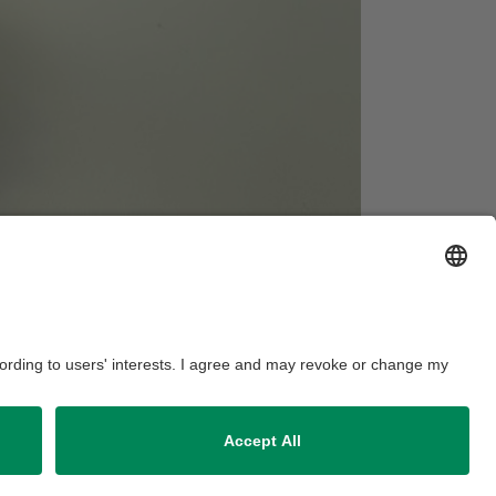
gefreut und hoffen, die eine oder den
t Bayreuth begeistern zu können.
ausordnung
Sitemap
Kontakt
Barrierefreiheitserklärung