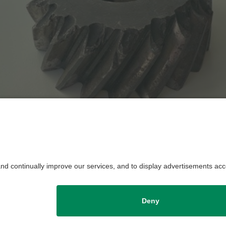
über das sehr positive Feedback der Schülerinnen und Schüler 
nen ingenieurwissenschaftlichen Studiengang an der Universitä
ner:
Christian Orgeldinger, M.Sc.
Datenschutzerklärung
Impressum
H