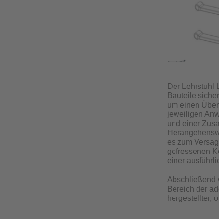
Der Lehrstuhl 
Bauteile siche
um einen Überb
jeweiligen An
und einer Zusa
Herangehenswei
es zum Versag
gefressenen Ko
einer ausführl
Abschließend w
Bereich der ad
hergestellter, 