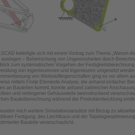
LSCAD beteiligte sich mit einem Vortrag zum Thema „Warum di
r auslegen – Beherrschung von Ungewissheiten durch Berechnu
lick zum systematischen Vorgehen der Festigkeitsberechnung u
wendung von Ingenieurinnen und Ingenieuren umgesetzt werden.
mmenfassung von Werkstoffeigenschaften ging es vor allem auc
se mittels Finite Elemente Analyse, die anhand einfacher Beis
en an Bauteilen kommt, konnte anhand zahlreicher Anschauun
lben und verbogener Gehäuseteile beeindruckend veranschauli
ichen Bauteilberechnung während der Produktentwicklung eindru
urden noch weitere Simulationsansätze mit Bezug zu aktuelle
ditiven Fertigung, des Leichtbaus und der Topologieoptimierung
optimierter Bauteile veranschaulicht.