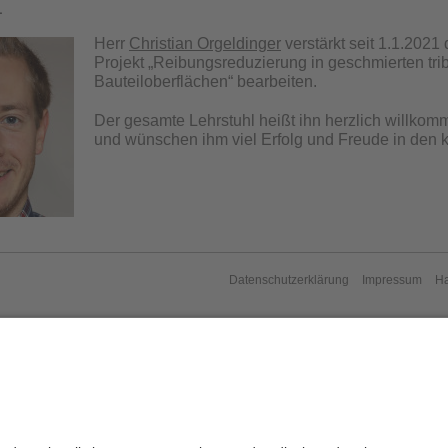
1
Herr
Christian Orgeldinger
verstärkt seit 1.1.202
Projekt „Reibungsreduzierung in geschmierten tri
Bauteiloberflächen“ bearbeiten.
Der gesamte Lehrstuhl heißt ihn herzlich willkom
und wünschen ihm viel Erfolg und Freude in d
Datenschutzerklärung
Impressum
H