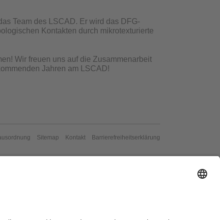
1 das Team des LSCAD. Er wird das DFG-
bologischen Kontakten durch mikrotexturierte
men! Wir freuen uns auf die Zusammenarbeit
en kommenden Jahren am LSCAD!
ausordnung
Sitemap
Kontakt
Barrierefreiheitserklärung