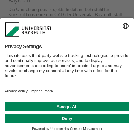
Bayreuth.
Die Umsetzung des Projekts findet am Lehrstuhl für
Konstruktionslehre und CAD der Universität Bayreuth statt.
Das Projekt startete am 01.10.2016 und hat eine Laufzeit
von vier Jahren. Falls Sie Interesse haben, dem
Forschungsvorhaben als Industriepartner beizutreten, oder
weitere Fragen haben, können Sie gerne Tobias
Rosnitschek kontaktieren.
Projektinterner Bereich
Verantwortlich für die Redaktion:
Stephan Brütting
Datenschutzerklärung
Impressum
Hausordnung
Sitemap
Kontakt
Barrierefreiheitserklärung