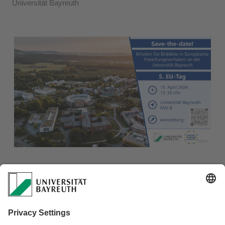
Universität Bayreuth
Anmeldung unter:
https://www.eventbrite.de/e/5-eu-tag-der-ing-an-der-
universitat-bayreuth-tickets-1978394235415?
aff=oddtdtcreator