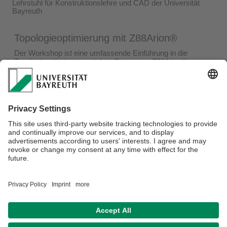
Lehrstuhl für Konstruktionslehre und CAD der Universität
Bayreuth
Topologieoptimierung mit Z88Arion®
Der Workshop ist eine umfassende Einführung in die
Topologieoptimierung mit dem Programm Z88Arion®.
Voraussetzung für diesen Workshop sind umfassende
Kenntnisse über Z88Aurora® (Bedienung, Import,
Vernetzung, Picking, etc.), welche über den Z88Aurora®
Workshop erworben werden können.
Eine ausführliche Beschreibung des Workshops, wichtige
Informationen zur Organisation (Termine, Vorkenntnisse,
Teilnahmegebühr, Anmeldung) findet sich unter
www.z88.de/workshops
Verantwortlich für die Redaktion:
Stephan Brütting