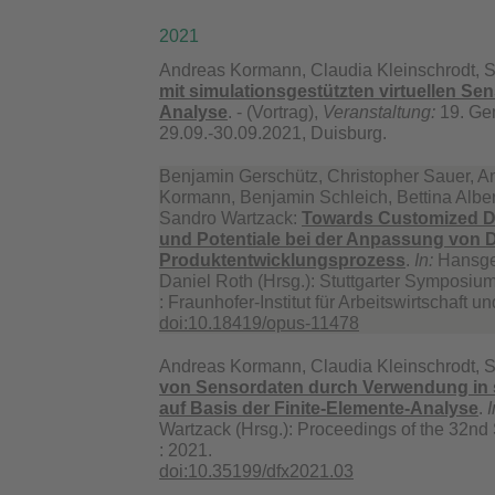
2021
Andreas Kormann, Claudia Kleinschrodt, 
mit simulationsgestützten virtuellen Se
Analyse
. - (Vortrag),
Veranstaltung:
19. Ge
29.09.-30.09.2021, Duisburg.
Benjamin Gerschütz, Christopher Sauer, A
Kormann, Benjamin Schleich, Bettina Alber-
Sandro Wartzack:
Towards Customized Di
und Potentiale bei der Anpassung von D
Produktentwicklungsprozess
.
In:
Hansgeo
Daniel Roth (Hrsg.): Stuttgarter Symposium
: Fraunhofer-Institut für Arbeitswirtschaft 
doi:10.18419/opus-11478
Andreas Kormann, Claudia Kleinschrodt, 
von Sensordaten durch Verwendung in s
auf Basis der Finite-Elemente-Analyse
.
I
Wartzack (Hrsg.): Proceedings of the 32nd
: 2021.
doi:10.35199/dfx2021.03