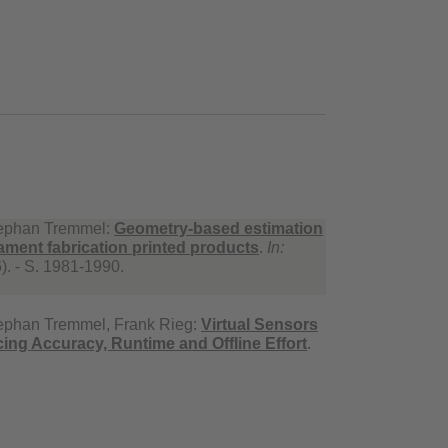
tephan Tremmel:
Geometry-based estimation
lament fabrication printed products
.
In:
). - S. 1981-1990.
ephan Tremmel, Frank Rieg:
Virtual Sensors
ing Accuracy, Runtime and Offline Effort
.