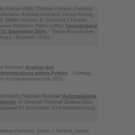
b, Florian Hüter, Thomas Pampel, Cornelia
raetemans, Andreas Kormann, Georg Hannig,
, Steffen Nessler, R. Steinhart, Christian
annes Wittmann, Robin Löffler:
Tagungsband
 11. September 2024.
. - Tobias Rosnitschek,
sg.). - Bayreuth : 2024.
an Tremmel:
Analyse des
uktentwicklung mittels Python
. - (Vortrag),
m Konstruktionstechnik 2023,
Grohmann, Stephan Tremmel:
Automatisierte
sdrücke
.
In:
Stephan Tremmel, Bettina Alber-
ungsband 24. Bayreuther 3D-Konstrukteurstag.
ndreas Kormann, Simon J. Nicklas, Stefan