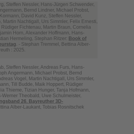
g, Steffen Nessler, Hans-Jürgen Schwender,
ngermann, Bernd Lindner, Michael Probst,
Kormann, David Kunz, Steffen Nessler,
Martin Nachtigall, Urs Simmler, Felix Ernesti,
 Rüdiger Fichtenau, Martin Braun, Cornelia
njamin Horn, Alexander Hoffmann, Hans-
tian Hermeling, Stephan Ritzer:
Book of
eurstag
. - Stephan Tremmel, Bettina Alber-
reuth : 2025.
b, Steffen Nessler, Andreas Furs, Hans-
oph Angermann, Michael Probst, Bernd
reas Vogel, Martin Nachtigall, Urs Simmler,
ann, Till Budde, Maik Hoppert, Rüdiger
elia Thieme, Tizian Hunger, Tanja Hofmann,
-Werner Theobald, Uwe Schulmeister,
ngsband 26. Bayreuther 3D-
ttina Alber-Laukant, Tobias Rosnitschek