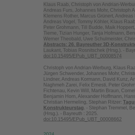
Klaus Raab, Christoph von Andrian-Werbur
Andreas Furs, Johannes Mohr, Christoph A
Klemens Rother, Marcus Grünert, Andreas 
Andreas Vogel, Tommy Köhler, Klaus Raab, 
Peter Grohmann, Till Budde, Maik Hoppert,
Tieme, Tizian Hunger, Tanja Hofmann, Be
Werner Theobald, Uwe Schulmeister, Chris
Abstracts: 26. Bayreuther 3D-Konstrukt
Laukant, Tobias Rosnitschek (Hrsg.). - Bay
doi:10.15495/EPub_UBT_00008574
Christoph von Andrian-Werburg, Klaus Raa
Jürgen Schwender, Johannes Mohr, Christ
Lindner, Andreas Kormann, David Kunz, And
Naghmeh Zarei, Felix Ernesti, Peter Grohm
Fichtenau, Kevin Will, Martin Braun, Corn
Benjamin Horn, Alexander Hoffmann, Hans
Christian Hermeling, Stephan Ritzer:
Tagu
Konstrukteurstag
. - Stephan Tremmel, Be
(Hrsg.). - Bayreuth : 2025.
doi:10.15495/EPub_UBT_00008662
2024