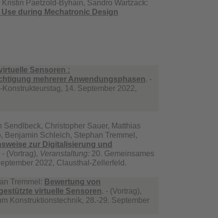
Kristin Paetzold-Byhain, Sandro Wartzack:
al Use during Mechatronic Design
irtuelle Sensoren :
sichtigung mehrerer Anwendungsphasen
. -
-Konstrukteurstag, 14. September 2022,
 Sendlbeck, Christopher Sauer, Matthias
to, Benjamin Schleich, Stephan Tremmel,
sweise zur Digitalisierung und
. - (Vortrag),
Veranstaltung:
20. Gemeinsames
eptember 2022, Clausthal-Zellerfeld.
han Tremmel:
Bewertung von
gestützte virtuelle Sensoren
. - (Vortrag),
m Konstruktionstechnik, 28.-29. September