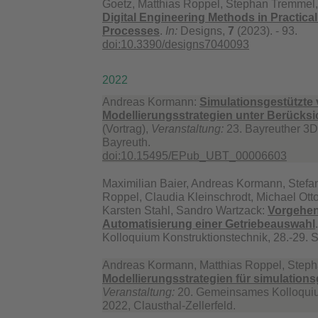
Goetz, Matthias Roppel, Stephan Tremmel, 
Digital Engineering Methods in Practic
Processes
.
In:
Designs,
7
(2023). - 93.
doi:10.3390/designs7040093
2022
Andreas Kormann:
Simulationsgestützte v
Modellierungsstrategien unter Berück
(Vortrag),
Veranstaltung:
23. Bayreuther 3D
Bayreuth.
doi:10.15495/EPub_UBT_00006603
Maximilian Baier, Andreas Kormann, Stefan
Roppel, Claudia Kleinschrodt, Michael Ot
Karsten Stahl, Sandro Wartzack:
Vorgehen
Automatisierung einer Getriebeauswahl
Kolloquium Konstruktionstechnik, 28.-29. S
Andreas Kormann, Matthias Roppel, Step
Modellierungsstrategien für simulations
Veranstaltung:
20. Gemeinsames Kolloquiu
2022, Clausthal-Zellerfeld.