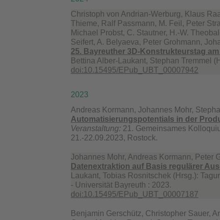
Christoph von Andrian-Werburg, Klaus Raa
Thieme, Ralf Passmann, M. Feil, Peter St
Michael Probst, C. Stautner, H.-W. Theobald
Seifert, A. Belyaeva, Peter Grohmann, Joh
25. Bayreuther 3D-Konstrukteurstag am
Bettina Alber-Laukant, Stephan Tremmel (Hr
doi:10.15495/EPub_UBT_00007942
2023
Andreas Kormann, Johannes Mohr, Steph
Automatisierungspotentials in der Prod
Veranstaltung:
21. Gemeinsames Kolloquiu
21.-22.09.2023, Rostock.
Johannes Mohr, Andreas Kormann, Peter 
Datenextraktion auf Basis regulärer Au
Laukant, Tobias Rosnitschek (Hrsg.): Tag
- Universität Bayreuth : 2023.
doi:10.15495/EPub_UBT_00007187
Benjamin Gerschütz, Christopher Sauer, A