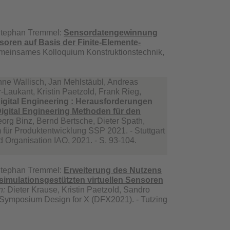
Stephan Tremmel:
Sensordatengewinnung
nsoren auf Basis der Finite-Elemente-
meinsames Kolloquium Konstruktionstechnik,
nne Wallisch, Jan Mehlstäubl, Andreas
Laukant, Kristin Paetzold, Frank Rieg,
gital Engineering : Herausforderungen
igital Engineering Methoden für den
rg Binz, Bernd Bertsche, Dieter Spath,
 für Produktentwicklung SSP 2021. - Stuttgart
und Organisation IAO, 2021. - S. 93-104.
Stephan Tremmel:
Erweiterung des Nutzens
imulationsgestützten virtuellen Sensoren
n:
Dieter Krause, Kristin Paetzold, Sandro
 Symposium Design for X (DFX2021). - Tutzing